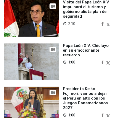
Visita del Papa León XIV
impulsará el turismo y
gobierno alista plan de
seguridad
2:10
access_time
Papa León XIV: Chiclayo
en su emocionante
recuerdo
1:00
access_time
Presidenta Keiko
Fujimori: vamos a dejar
el Perú en alto con los
Juegos Panamericanos
2027
1:00
access_time