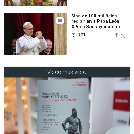
Más de 100 mil fieles
recibirían a Papa León
XIV en Sacsayhuaman
3:01
access_time
Video más visto