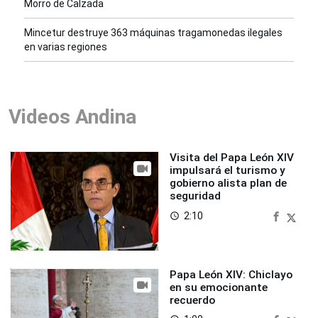
Morro de Calzada
Mincetur destruye 363 máquinas tragamonedas ilegales
en varias regiones
Videos Andina
Visita del Papa León XIV
impulsará el turismo y
gobierno alista plan de
seguridad
2:10
access_time
Papa León XIV: Chiclayo
en su emocionante
recuerdo