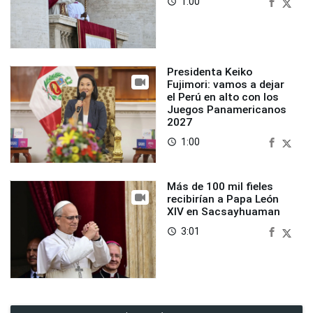
1:00
access_time
Presidenta Keiko
Fujimori: vamos a dejar
el Perú en alto con los
Juegos Panamericanos
2027
1:00
access_time
Más de 100 mil fieles
recibirían a Papa León
XIV en Sacsayhuaman
3:01
access_time