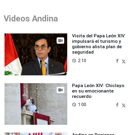
Videos Andina
Visita del Papa León XIV
impulsará el turismo y
gobierno alista plan de
seguridad
2:10
access_time
Papa León XIV: Chiclayo
en su emocionante
recuerdo
1:00
access_time