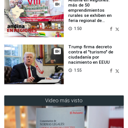
Andina en Regiones:
más de 50
emprendimientos
rurales se exhiben en
feria regional de
Foncodes
1:50
access_time
Trump firma decreto
contra el "turismo" de
ciudadanía por
nacimiento en EEUU
1:55
access_time
Video más visto