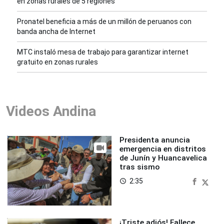
en zonas rurales de 5 regiones
Pronatel beneficia a más de un millón de peruanos con
banda ancha de Internet
MTC instaló mesa de trabajo para garantizar internet
gratuito en zonas rurales
Videos Andina
Presidenta anuncia
emergencia en distritos
de Junín y Huancavelica
tras sismo
2:35
access_time
¡Triste adiós! Fallece