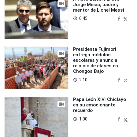
Jorge Messi, padre y
mentor de Lionel Messi
0:45
access_time
Presidenta Fujimori
entrega módulos
escolares y anuncia
reinicio de clases en
Chongos Bajo
2:10
access_time
Papa León XIV: Chiclayo
en su emocionante
recuerdo
1:00
access_time