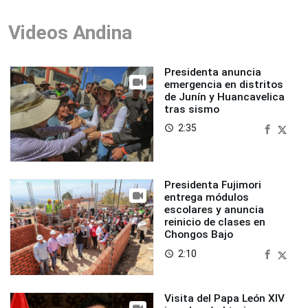
Videos Andina
Presidenta anuncia
emergencia en distritos
de Junín y Huancavelica
tras sismo
2:35
access_time
Presidenta Fujimori
entrega módulos
escolares y anuncia
reinicio de clases en
Chongos Bajo
2:10
access_time
Visita del Papa León XIV