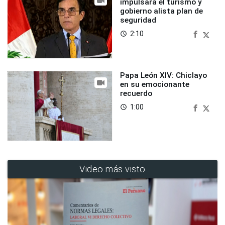
impulsará el turismo y
gobierno alista plan de
seguridad
2:10
access_time
Papa León XIV: Chiclayo
en su emocionante
recuerdo
1:00
access_time
Video más visto