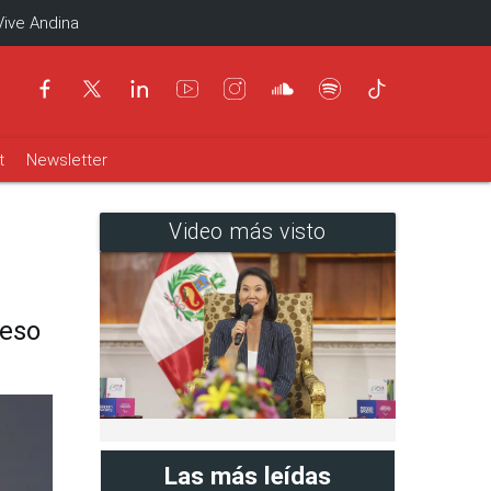
Vive Andina
t
Newsletter
Video más visto
reso
Las más leídas