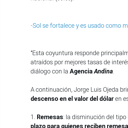
-Sol se fortalece y es usado como m
"Esta coyuntura responde principalme
atraídos por mejores tasas de inte
diálogo con la
Agencia
Andina
.
A continuación, Jorge Luis Ojeda bri
descenso en el valor del dólar
en e
1.
Remesas
: la disminución del tip
plazo para quienes reciben remes