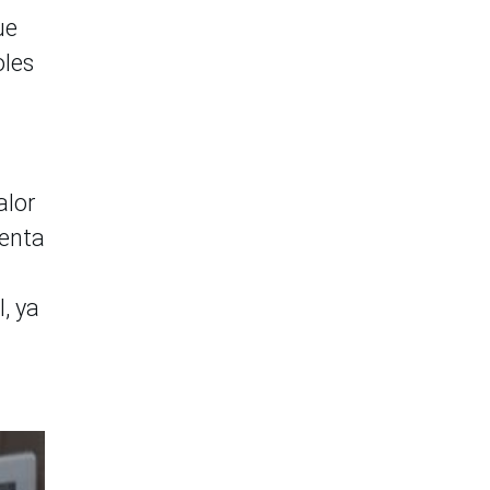
ue
oles
alor
senta
, ya