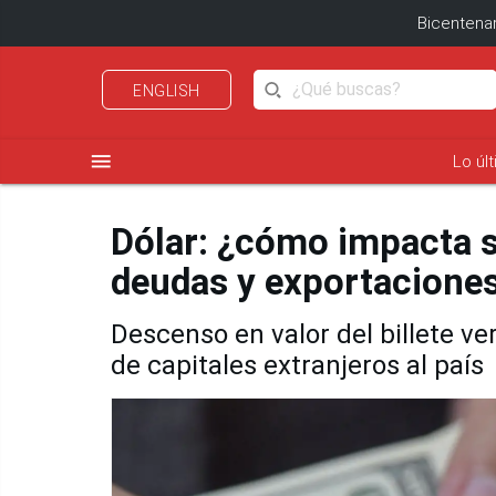
Bicentenar
ENGLISH
menu
Lo úl
Dólar: ¿cómo impacta s
deudas y exportacione
Descenso en valor del billete ve
de capitales extranjeros al país