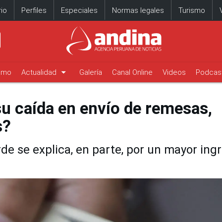
io
Perfiles
Especiales
Normas legales
Turismo
arrow_drop_down
timo
Actualidad
Galería
Canal Online
Videos
Podcas
u caída en envío de remesas,
s?
rde se explica, en parte, por un mayor ing