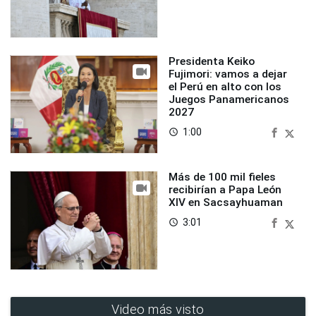
Presidenta Keiko
Fujimori: vamos a dejar
el Perú en alto con los
Juegos Panamericanos
2027
1:00
access_time
Más de 100 mil fieles
recibirían a Papa León
XIV en Sacsayhuaman
3:01
access_time
Video más visto