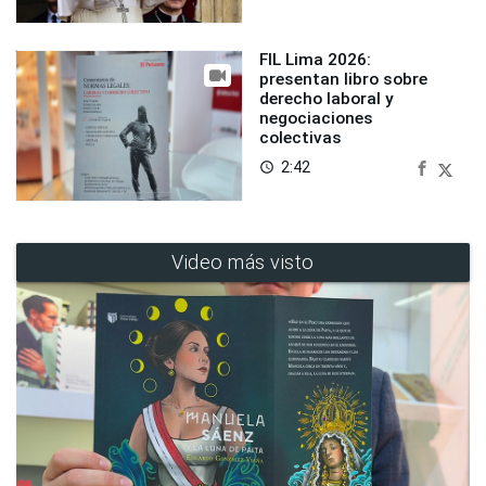
FIL Lima 2026:
presentan libro sobre
derecho laboral y
negociaciones
colectivas
2:42
access_time
Video más visto