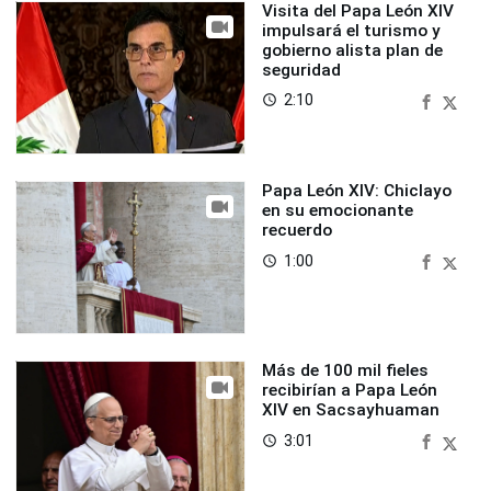
Visita del Papa León XIV
impulsará el turismo y
gobierno alista plan de
seguridad
2:10
access_time
Papa León XIV: Chiclayo
en su emocionante
recuerdo
1:00
access_time
Más de 100 mil fieles
recibirían a Papa León
XIV en Sacsayhuaman
3:01
access_time