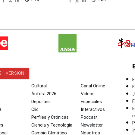
SH VERSION
E
Cultural
Canal Online
E
o
Ánfora 2026
Videos
J
F
Deportes
Especiales
E
a
Clic
Interactivos
m
Perfiles y Crónicas
Podcast
P
es
Ciencia y Tecnología
Newsletter
I
onal
Cambio Climático
Nosotros