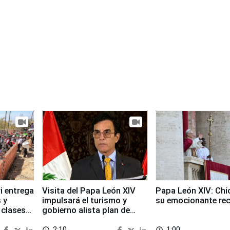
i entrega
Visita del Papa León XIV
Papa León XIV: Chi
 y
impulsará el turismo y
su emocionante re
 clases
gobierno alista plan de
seguridad
2:10
1:00
access_time
access_time