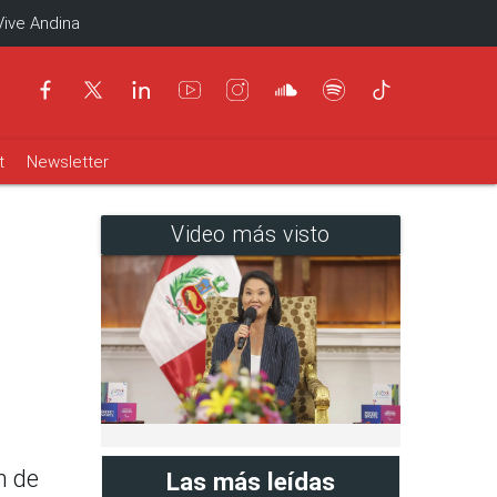
Vive Andina
t
Newsletter
Video más visto
n de
Las más leídas