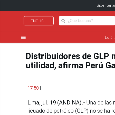
Bicentenar
ENGLISH
menu
Lo úl
Distribuidores de GLP 
utilidad, afirma Perú G
17:50
|
Lima, jul. 19 (ANDINA).-
Una de las r
licuado de petróleo (GLP) no se ha r