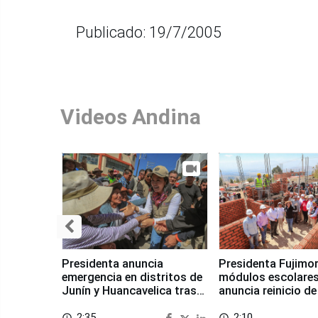
Publicado: 19/7/2005
Videos Andina
Presidenta anuncia
Presidenta Fujimor
emergencia en distritos de
módulos escolares
Junín y Huancavelica tras
anuncia reinicio de
sismo
en Chongos Bajo
2:35
2:10
access_time
access_time