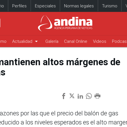
io
Perfiles
Especiales
Normas legales
Turismo
arrow_drop_down
timo
Actualidad
Galería
Canal Online
Videos
Podcas
mantienen altos márgenes de
as
azones por las que el precio del balón de gas
educido a los niveles esperados es el alto marge