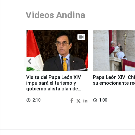
Videos Andina
Visita del Papa León XIV
Papa León XIV: Chi
impulsará el turismo y
su emocionante re
gobierno alista plan de
seguridad
2:10
1:00
access_time
access_time