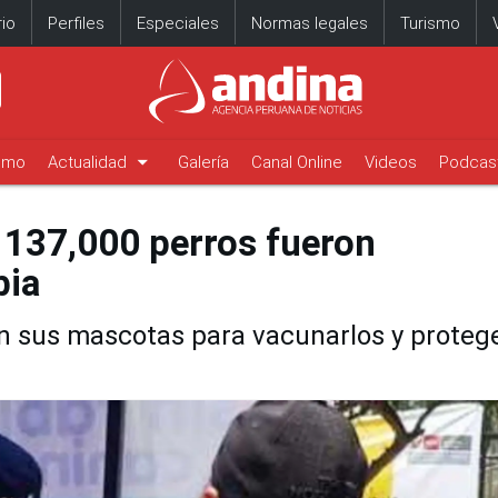
io
Perfiles
Especiales
Normas legales
Turismo
arrow_drop_down
timo
Actualidad
Galería
Canal Online
Videos
Podcas
e 137,000 perros fueron
bia
n sus mascotas para vacunarlos y proteg