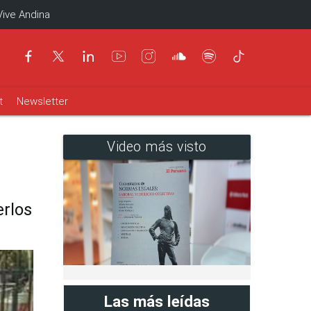
Vive Andina
t
Newsletter
Video más visto
erlos
Las más leídas