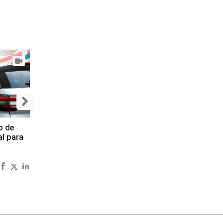
o de
al para