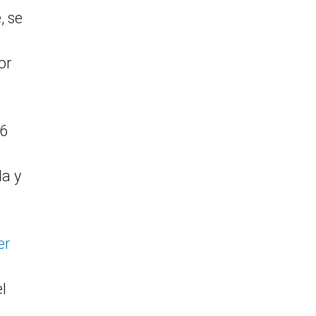
, se
or
 6
la y
er
l