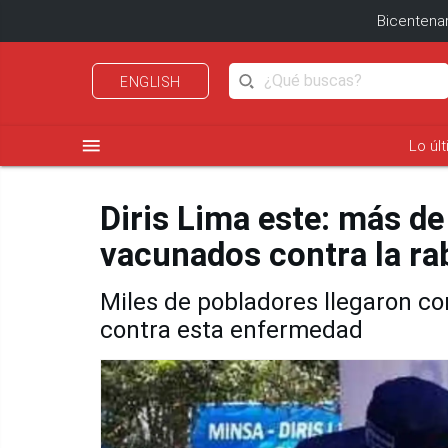
Bicentenar
ENGLISH
menu
Lo úl
Diris Lima este: más d
vacunados contra la ra
Miles de pobladores llegaron co
contra esta enfermedad