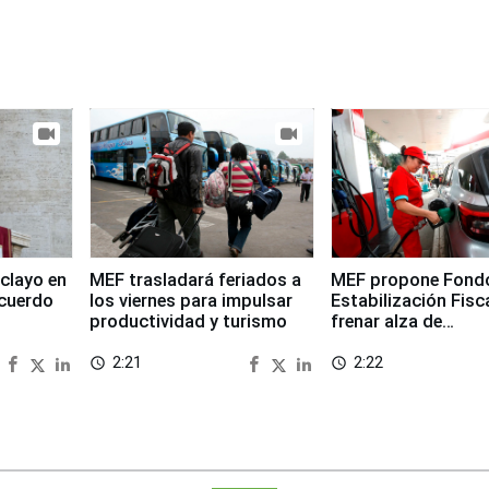
clayo en
MEF trasladará feriados a
MEF propone Fond
cuerdo
los viernes para impulsar
Estabilización Fisc
productividad y turismo
frenar alza de
combustibles
2:21
2:22
access_time
access_time