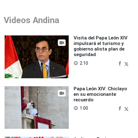
Videos Andina
Visita del Papa León XIV
impulsará el turismo y
gobierno alista plan de
seguridad
2:10
access_time
Papa León XIV: Chiclayo
en su emocionante
recuerdo
1:00
access_time