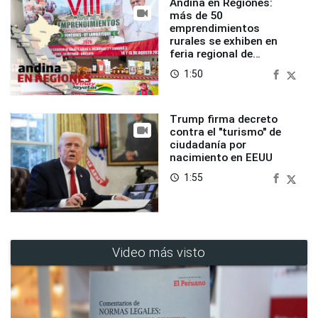
Andina en Regiones:
más de 50
emprendimientos
rurales se exhiben en
feria regional de
Foncodes
1:50
access_time
Trump firma decreto
contra el "turismo" de
ciudadanía por
nacimiento en EEUU
1:55
access_time
Video más visto