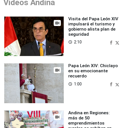
Videos Andina
Visita del Papa León XIV
impulsará el turismo y
gobierno alista plan de
seguridad
2:10
access_time
Papa León XIV: Chiclayo
en su emocionante
recuerdo
1:00
access_time
Andina en Regiones:
más de 50
emprendimientos