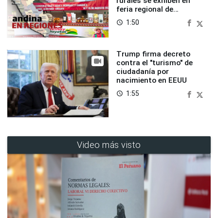
rurales se exhiben en
feria regional de
Foncodes
1:50
access_time
Trump firma decreto
contra el "turismo" de
ciudadanía por
nacimiento en EEUU
1:55
access_time
Video más visto