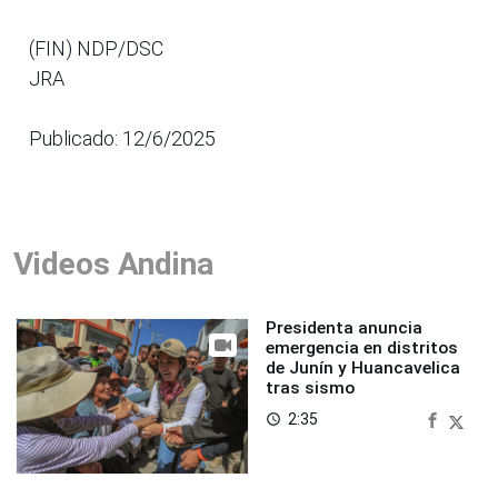
(FIN) NDP/DSC
JRA
Publicado: 12/6/2025
Videos Andina
Presidenta anuncia
emergencia en distritos
de Junín y Huancavelica
tras sismo
2:35
access_time