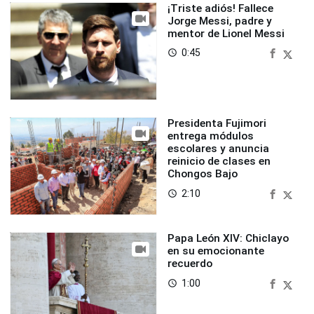
¡Triste adiós! Fallece
Jorge Messi, padre y
mentor de Lionel Messi
0:45
access_time
Presidenta Fujimori
entrega módulos
escolares y anuncia
reinicio de clases en
Chongos Bajo
2:10
access_time
Papa León XIV: Chiclayo
en su emocionante
recuerdo
1:00
access_time