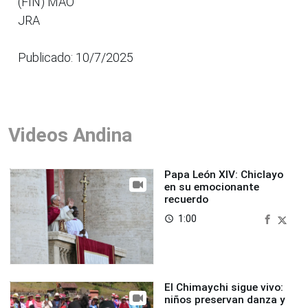
(FIN) MAO
JRA
Publicado: 10/7/2025
Videos Andina
Papa León XIV: Chiclayo
en su emocionante
recuerdo
1:00
access_time
El Chimaychi sigue vivo:
niños preservan danza y