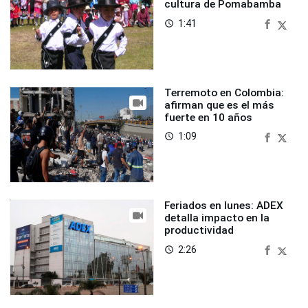
cultura de Pomabamba
1:41
access_time
Terremoto en Colombia:
afirman que es el más
fuerte en 10 años
1:09
access_time
Feriados en lunes: ADEX
detalla impacto en la
productividad
2:26
access_time