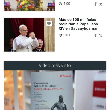
1:00
access_time
Más de 100 mil fieles
recibirían a Papa León
XIV en Sacsayhuaman
3:01
access_time
Video más visto