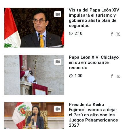
Visita del Papa León XIV
impulsará el turismo y
gobierno alista plan de
seguridad
2:10
access_time
Papa León XIV: Chiclayo
en su emocionante
recuerdo
1:00
access_time
Presidenta Keiko
Fujimori: vamos a dejar
el Perú en alto con los
Juegos Panamericanos
2027