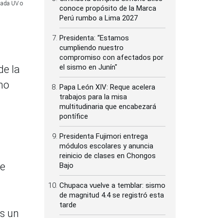
mada UV o
conoce propósito de la Marca
Perú rumbo a Lima 2027
Presidenta: “Estamos
cumpliendo nuestro
compromiso con afectados por
el sismo en Junín"
de la
mo
Papa León XIV: Reque acelera
trabajos para la misa
multitudinaria que encabezará
pontífice
Presidenta Fujimori entrega
módulos escolares y anuncia
reinicio de clases en Chongos
ue
Bajo
Chupaca vuelve a temblar: sismo
de magnitud 4.4 se registró esta
tarde
s un