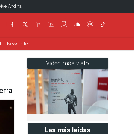
Vive Andina
t
Newsletter
Video más visto
erra
Las más leídas