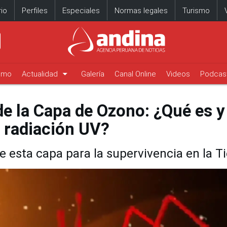
io
Perfiles
Especiales
Normas legales
Turismo
arrow_drop_down
timo
Actualidad
Galería
Canal Online
Videos
Podcas
de la Capa de Ozono: ¿Qué es y
 radiación UV?
 esta capa para la supervivencia en la Ti