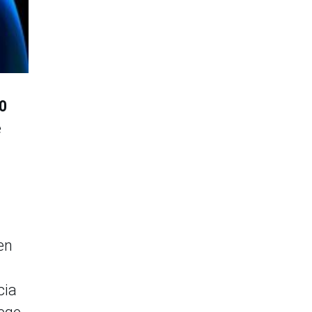
50
e
en
cia