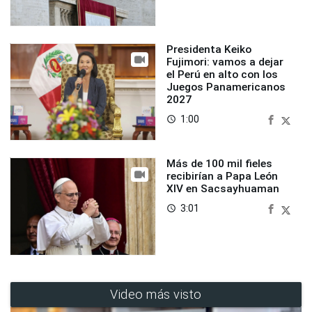
Presidenta Keiko
Fujimori: vamos a dejar
el Perú en alto con los
Juegos Panamericanos
2027
1:00
access_time
Más de 100 mil fieles
recibirían a Papa León
XIV en Sacsayhuaman
3:01
access_time
Video más visto