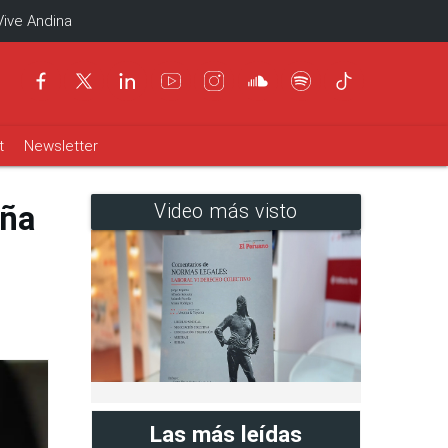
Vive Andina
t
Newsletter
aña
Video más visto
Las más leídas