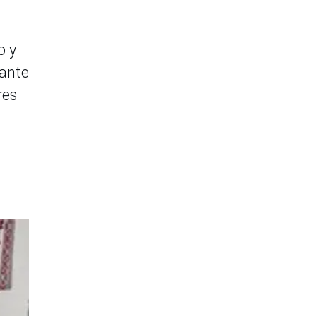
o y
tante
res