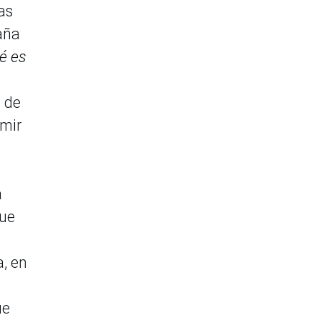
as
aña
é es
s de
umir
a
que
a, en
ue