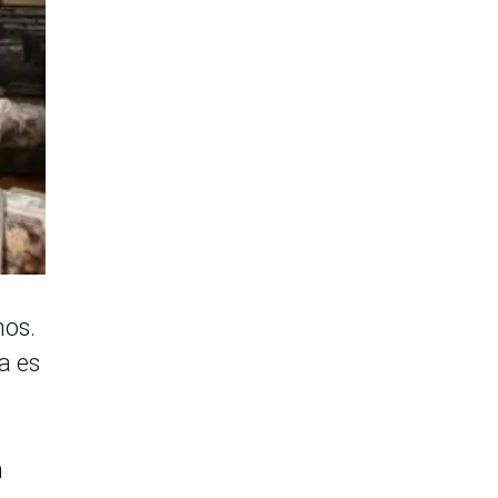
nos.
a es
n