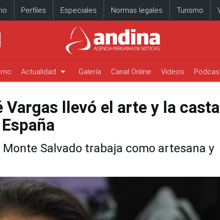
io
Perfiles
Especiales
Normas legales
Turismo
arrow_drop_down
timo
Actualidad
Galería
Canal Online
Videos
Podcas
 Vargas llevó el arte y la cast
 España
 Monte Salvado trabaja como artesana y