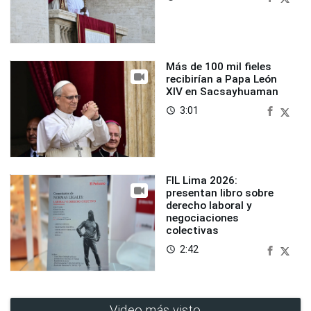
Más de 100 mil fieles
recibirían a Papa León
XIV en Sacsayhuaman
3:01
access_time
FIL Lima 2026:
presentan libro sobre
derecho laboral y
negociaciones
colectivas
2:42
access_time
Video más visto