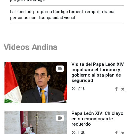
La Libertad: programa Contigo fomenta empatía hacia
personas con discapacidad visual
Videos Andina
Visita del Papa León XIV
impulsará el turismo y
gobierno alista plan de
seguridad
2:10
access_time
Papa León XIV: Chiclayo
en su emocionante
recuerdo
1:00
access_time