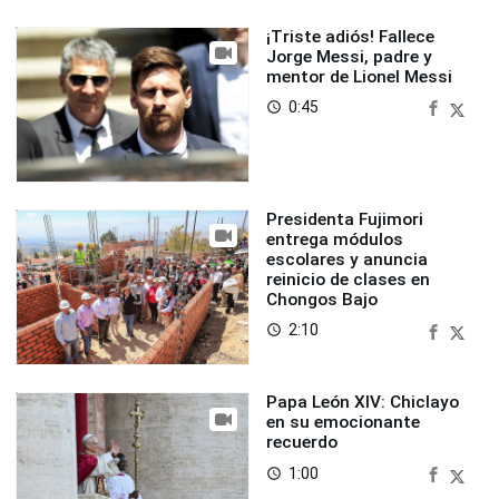
¡Triste adiós! Fallece
Jorge Messi, padre y
mentor de Lionel Messi
0:45
access_time
Presidenta Fujimori
Posteriormente, se agrega azúcar y chancaca
entrega módulos
escolares y anuncia
hasta que se empiece a disolverse y se espera a
reinicio de clases en
que se enfríe. Cuando esté fría se coloca la chicha
Chongos Bajo
en vasijas y se las cubre con algún elemento que
2:10
access_time
permita la filtración de aire para favorecer la
fermentación.
Papa León XIV: Chiclayo
en su emocionante
recuerdo
La chicha se debe reposar por alrededor de ocho
1:00
access_time
días. Transcurrido ese tiempo se retira la espuma