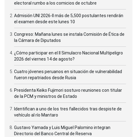
electoral rumbo a los comicios de octubre
Admisión UNI 2026-II más de 5,500 postulantes rendirán
el examen desde este lunes 10
Congreso: Mañana lunes se instala Comisión de Ética de
la Cámara de Diputados
¿Cómo participar en el II Simulacro Nacional Multipeligro
2026 del viernes 14 de agosto?
Cuatro jóvenes peruanos en situación de vulnerabilidad
fueron repatriados desde Rusia
La chicha de jora es también beneficiosa para
prevenir cálculos renales y biliares
, y estimula el
Presidenta Keiko Fujimori sostuvo reuniones con titular
de la PCM y ministros de Estado
desempeño de los riñones, contribuyendo a evitar
la retención de líquidos en el organismo.
Identifican a uno de los tres fallecidos tras despiste de
vehículo al río Mantaro
(FIN) LZD/MAO
Gustavo Yamada y Luis Miguel Palomino integran
Directorio del Banco Central de Reserva