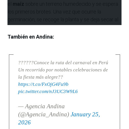
el
maíz
sobre un terreno humedecido y se espera
los primeros brotes. Una vez que ocurre la
germinación, se recoge la planta y se deja secar al
sol durante muchas horas. Luego, el grano seco se
muele o tritura y se obtiene la
jora
, insumo clave
También en Andina:
para preparar la chicha mediante un proceso de
fermentación.
??????Conoce la ruta del carnaval en Perú
Un recorrido por notables celebraciones de
la fiesta más alegre??
https://t.co/FxOjG4Fu9b
pic.twitter.com/nJ3UC3W9L6
— Agencia Andina
(@Agencia_Andina)
January 25,
2026