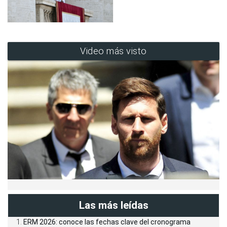
que se haya formado como consecuencia de la
fermentación, se cuela los sedimentos y se agrega
azúcar. Al final de este proceso la bebida habrá
obtenido alrededor de 3% de grado alcohólico y
Video más visto
estará lista para beber y disfrutar.
Beneficios para la salud
Tal vez no muchas personas sepan que beber
chicha de jora con moderación brinda
beneficios
para la salud
dado que ayuda a bajar de peso y a
combatir el cansancio luego de una intensa jornada
laboral o de ejercicio físico. Además de ser un
revitalizante natural ayuda a quemar calorías.
Las más leídas
ERM 2026: conoce las fechas clave del cronograma