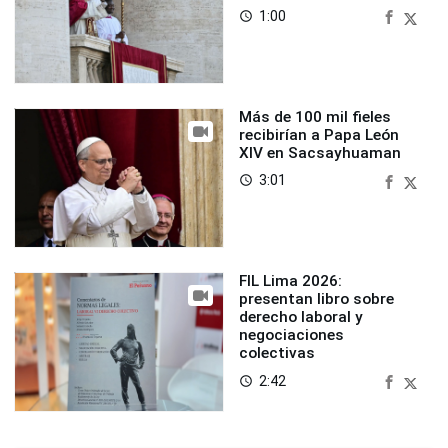
1:00
access_time
Más de 100 mil fieles
recibirían a Papa León
XIV en Sacsayhuaman
3:01
access_time
FIL Lima 2026:
presentan libro sobre
derecho laboral y
negociaciones
colectivas
2:42
access_time