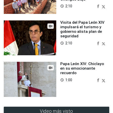
2:10
access_time
Visita del Papa León XIV
impulsará el turismo y
gobierno alista plan de
seguridad
2:10
access_time
Papa León XIV: Chiclayo
en su emocionante
recuerdo
1:00
access_time
Video más visto