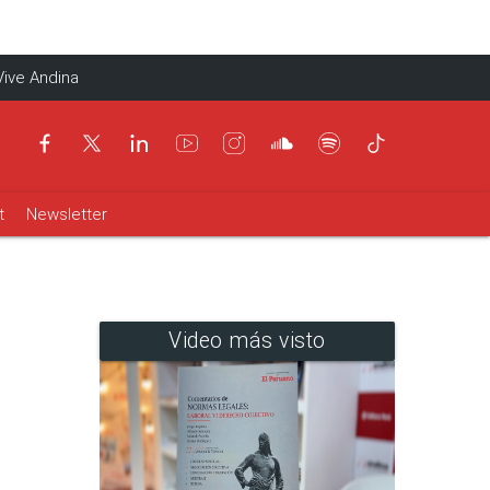
Vive Andina
t
Newsletter
Video más visto
Las más leídas