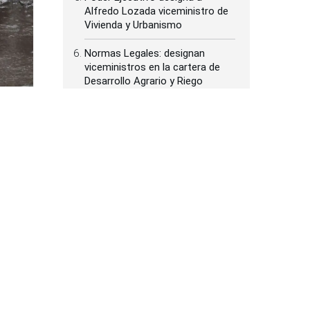
Desarrollo Agrario y Riego
flora y
PNP despliega acciones de
respuesta y atención tras nuevo
sismo registrado en Junín
Visita del papa León XIV puede
convertir a Lambayeque en
referente del turismo religioso
Ministerio de Educación inicia
inspección de espacios
alquilados en colegios públicos
Perú y México anuncian
restablecimiento de relaciones
diplomáticas
cir