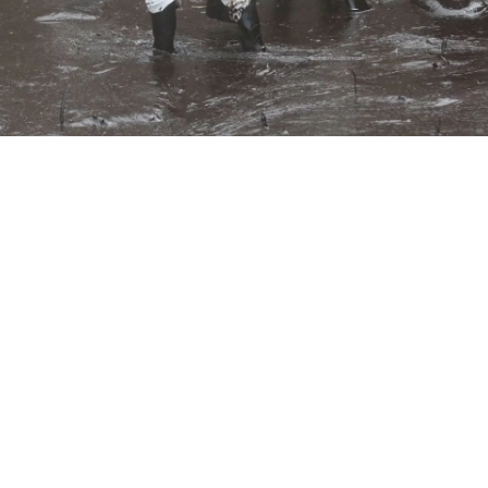
llegado a localidades como Ancón y Chancay, donde se registra un impacto negativo en la 
ización Ambiental (OEFA) aplicará una primera
 mil soles) a la empresa Repsol por haber
ispuesta por la institución ante el derrame de
ada esta noche, la jefa de la institución, Miriam
mplido con la primera medida impuesta, es de
ctadas
por el derrame el pasado 15 de enero.