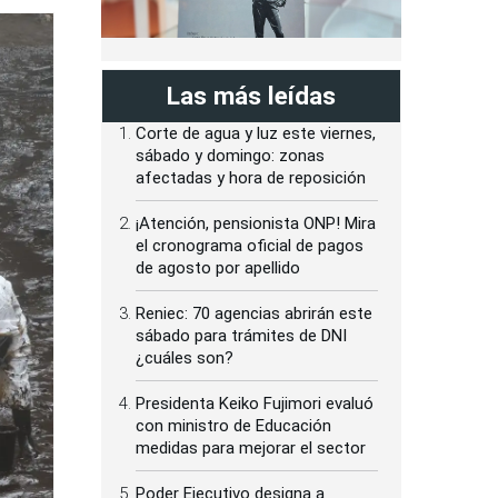
Corte de agua y luz este viernes,
sábado y domingo: zonas
afectadas y hora de reposición
¡Atención, pensionista ONP! Mira
el cronograma oficial de pagos
de agosto por apellido
Reniec: 70 agencias abrirán este
sábado para trámites de DNI
¿cuáles son?
Presidenta Keiko Fujimori evaluó
con ministro de Educación
medidas para mejorar el sector
Poder Ejecutivo designa a
Alfredo Lozada viceministro de
Vivienda y Urbanismo
Normas Legales: designan
viceministros en la cartera de