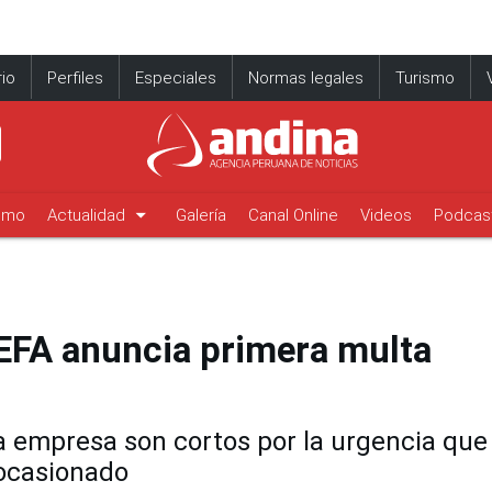
io
Perfiles
Especiales
Normas legales
Turismo
arrow_drop_down
timo
Actualidad
Galería
Canal Online
Videos
Podcas
EFA anuncia primera multa
la empresa son cortos por la urgencia que
 ocasionado