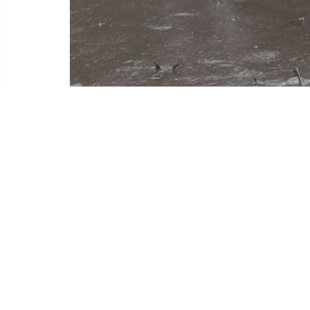
La mancha de petróleo se extiende por el litoral de Ventanilla y ha 
fauna marina. ANDINA/Eddy Ramos
22:50
| Lima, ene. 26.
El Organismo de Evaluación y Fiscal
multa de 4,000 UIT (18 millones 400
incumplido con una de las medidas d
petróleo en el mar de Ventanilla.
En la conferencia de prensa desarroll
Alegría, explicó que
Repsol no ha cu
la
identificación de las zonas afe