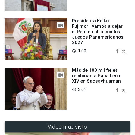
Presidenta Keiko
Fujimori: vamos a dejar
el Perú en alto con los
Juegos Panamericanos
2027
1:00
access_time
Más de 100 mil fieles
recibirían a Papa León
XIV en Sacsayhuaman
3:01
access_time
Video más visto