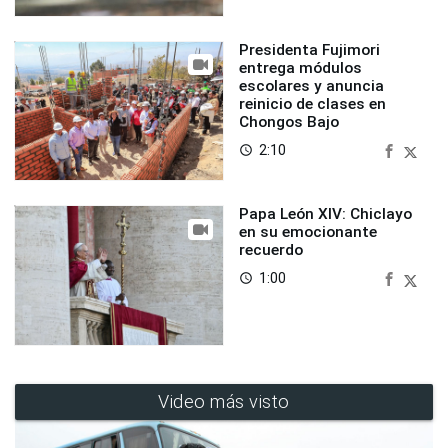
Presidenta Fujimori
entrega módulos
escolares y anuncia
reinicio de clases en
Chongos Bajo
2:10
access_time
Papa León XIV: Chiclayo
en su emocionante
recuerdo
1:00
access_time
Video más visto