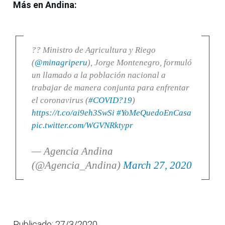
Más en Andina:
?? Ministro de Agricultura y Riego
(
@minagriperu
), Jorge Montenegro, formuló
un llamado a la población nacional a
trabajar de manera conjunta para enfrentar
el coronavirus (
#COVID?19
)
https://t.co/ai9eh3SwSi
#YoMeQuedoEnCasa
pic.twitter.com/WGVNRktypr
— Agencia Andina
(@Agencia_Andina)
March 27, 2020
Publicado: 27/3/2020