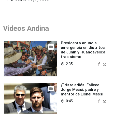
Videos Andina
Presidenta anuncia
emergencia en distritos
de Junín y Huancavelica
tras sismo
2:35
access_time
¡Triste adiós! Fallece
Jorge Messi, padre y
mentor de Lionel Messi
0:45
access_time