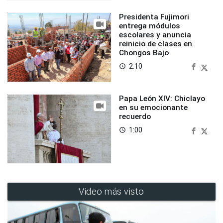
Presidenta Fujimori
entrega módulos
escolares y anuncia
reinicio de clases en
Chongos Bajo
2:10
access_time
Papa León XIV: Chiclayo
en su emocionante
recuerdo
1:00
access_time
Video más visto