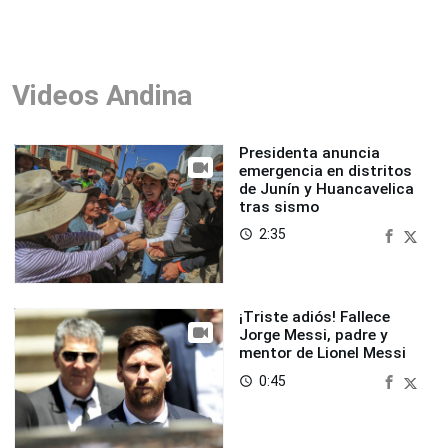
Videos Andina
Presidenta anuncia
emergencia en distritos
de Junín y Huancavelica
tras sismo
2:35
access_time
¡Triste adiós! Fallece
Jorge Messi, padre y
mentor de Lionel Messi
0:45
access_time