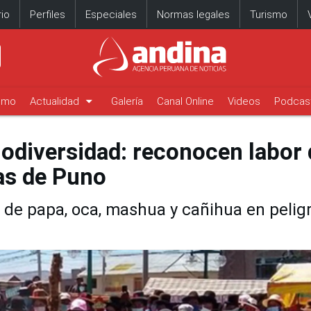
io
Perfiles
Especiales
Normas legales
Turismo
arrow_drop_down
timo
Actualidad
Galería
Canal Online
Videos
Podcas
iodiversidad: reconocen labor 
as de Puno
 de papa, oca, mashua y cañihua en pelig