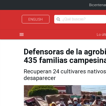
Bicentenar
ENGLISH
menu
Lo úl
Defensoras de la agrob
435 familias campesin
Recuperan 24 cultivares nativos
desaparecer