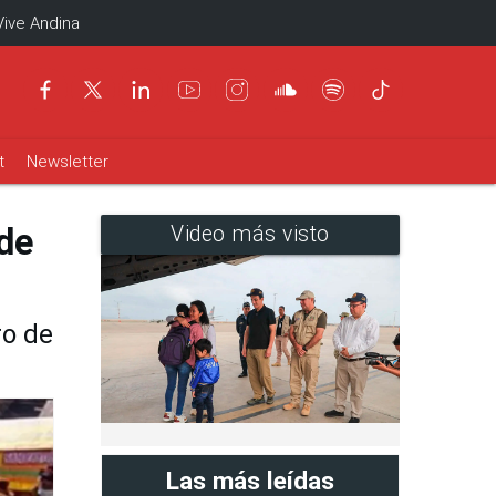
Vive Andina
t
Newsletter
de
Video más visto
ro de
Las más leídas