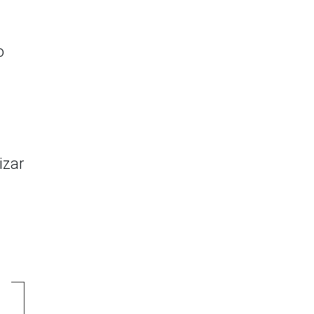
o
izar