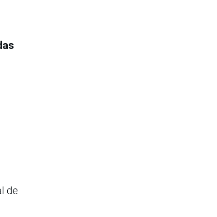
das
l de