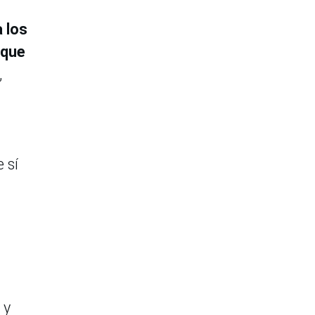
a los
 que
,
 sí
 y