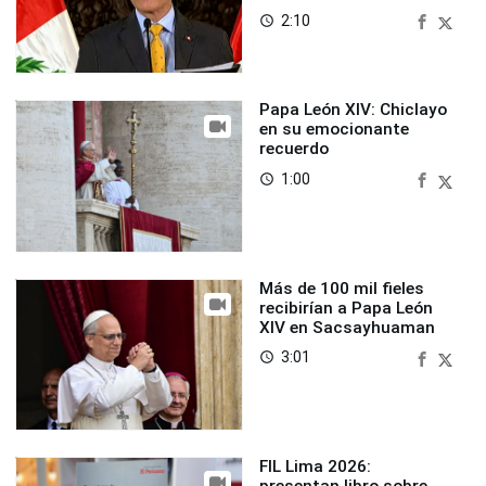
2:10
access_time
Papa León XIV: Chiclayo
en su emocionante
recuerdo
1:00
access_time
Más de 100 mil fieles
recibirían a Papa León
XIV en Sacsayhuaman
3:01
access_time
FIL Lima 2026: