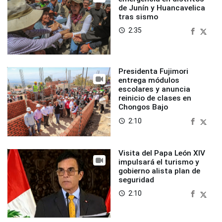
de Junín y Huancavelica
tras sismo
2:35
access_time
Presidenta Fujimori
entrega módulos
escolares y anuncia
reinicio de clases en
Chongos Bajo
2:10
access_time
Visita del Papa León XIV
impulsará el turismo y
gobierno alista plan de
seguridad
2:10
access_time