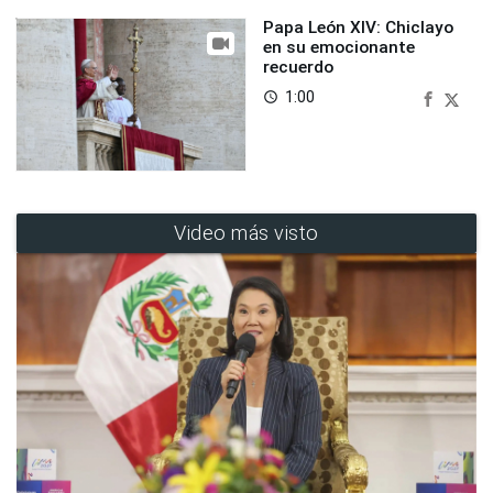
Papa León XIV: Chiclayo
en su emocionante
recuerdo
1:00
access_time
Video más visto