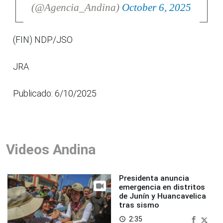
(@Agencia_Andina)
October 6, 2025
(FIN) NDP/JSO
JRA
Publicado: 6/10/2025
Videos Andina
Presidenta anuncia
emergencia en distritos
de Junín y Huancavelica
tras sismo
2:35
access_time