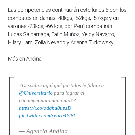
Las competencias continuarán este lunes 6 con los
combates en damas -48kgs, -52kgs, -57kgs y en
varones -73kgs, -66 kgs; por Perú combatirán
Lucas Saldarriaga, Fatih Muñoz, Yeidy Navarro,
Hilary Lam, Zoila Nevado y Arianna Turkowsky.
Más en Andina:
?Descubre aquí qué partidos le faltan a
@Universitario
para lograr el
tricampeonato nacional??
https://t.co/odqhu8upzD
pic.twitter.com/xeorb4Yt8f
— Agencia Andina