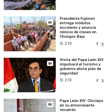
Presidenta Fujimori
entrega módulos
escolares y anuncia
reinicio de clases en
Chongos Bajo
2:10
access_time
Visita del Papa León XIV
impulsará el turismo y
gobierno alista plan de
seguridad
2:10
access_time
Papa León XIV: Chiclayo
en su emocionante
recuerdo