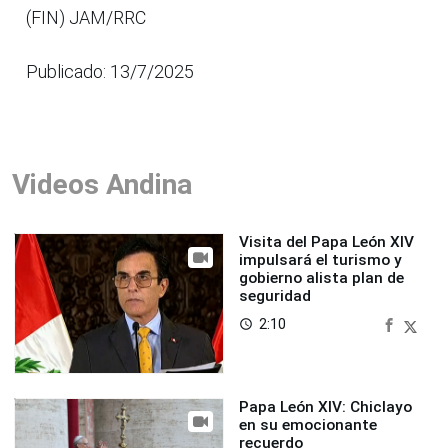
(FIN) JAM/RRC
Publicado: 13/7/2025
Videos Andina
Visita del Papa León XIV
impulsará el turismo y
gobierno alista plan de
seguridad
2:10
access_time
Papa León XIV: Chiclayo
en su emocionante
recuerdo