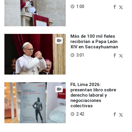
1:00
access_time
Más de 100 mil fieles
recibirían a Papa León
XIV en Sacsayhuaman
3:01
access_time
FIL Lima 2026:
presentan libro sobre
derecho laboral y
negociaciones
colectivas
2:42
access_time