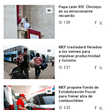
Papa León XIV: Chiclayo
en su emocionante
recuerdo
1:00
access_time
MEF trasladará feriados
a los viernes para
impulsar productividad
y turismo
2:21
access_time
MEF propone Fondo de
Estabilización Fiscal
para frenar alza de
combustibles
2:22
access_time