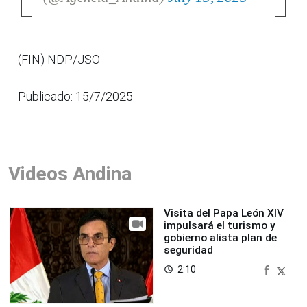
(FIN) NDP/JSO
Publicado: 15/7/2025
Videos Andina
Visita del Papa León XIV
impulsará el turismo y
gobierno alista plan de
seguridad
2:10
access_time