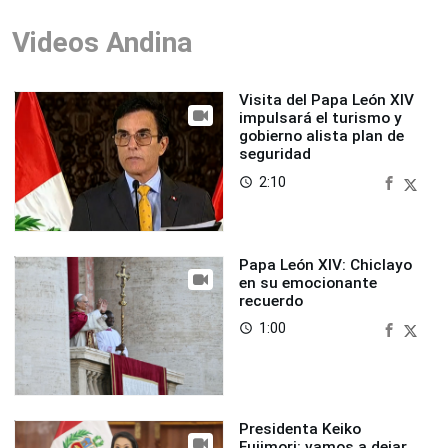
Videos Andina
Visita del Papa León XIV
impulsará el turismo y
gobierno alista plan de
seguridad
2:10
access_time
Papa León XIV: Chiclayo
en su emocionante
recuerdo
1:00
access_time
Presidenta Keiko
Fujimori: vamos a dejar