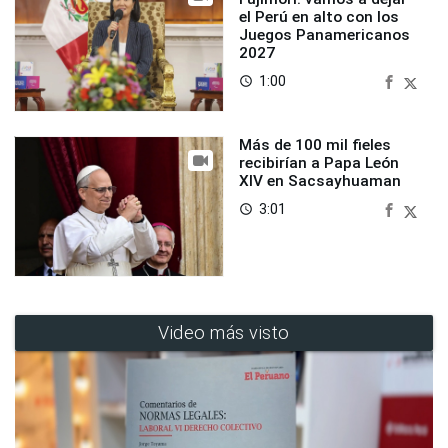
el Perú en alto con los
Juegos Panamericanos
2027
1:00
access_time
Más de 100 mil fieles
recibirían a Papa León
XIV en Sacsayhuaman
3:01
access_time
Video más visto