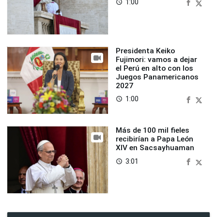
1:00
access_time
Presidenta Keiko
Fujimori: vamos a dejar
el Perú en alto con los
Juegos Panamericanos
2027
1:00
access_time
Más de 100 mil fieles
recibirían a Papa León
XIV en Sacsayhuaman
3:01
access_time