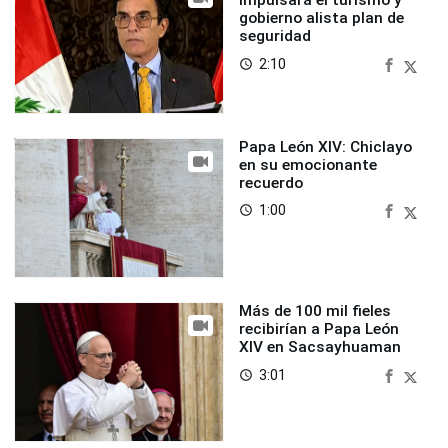
impulsará el turismo y
gobierno alista plan de
seguridad
2:10
access_time
Papa León XIV: Chiclayo
en su emocionante
recuerdo
1:00
access_time
Más de 100 mil fieles
recibirían a Papa León
XIV en Sacsayhuaman
3:01
access_time