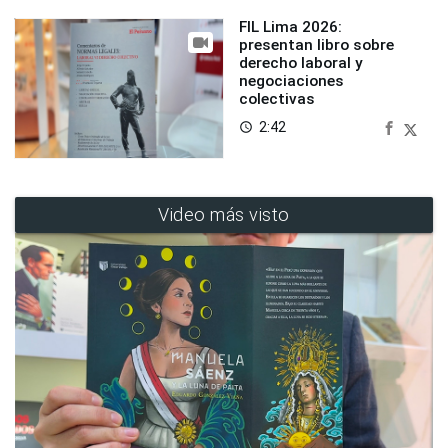
FIL Lima 2026:
presentan libro sobre
derecho laboral y
negociaciones
colectivas
2:42
access_time
Video más visto