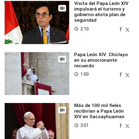
Visita del Papa León XIV
impulsará el turismo y
gobierno alista plan de
seguridad
2:10
access_time
Papa León XIV: Chiclayo
en su emocionante
recuerdo
1:00
access_time
Más de 100 mil fieles
recibirían a Papa León
XIV en Sacsayhuaman
3:01
access_time