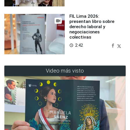
FIL Lima 2026:
presentan libro sobre
derecho laboral y
negociaciones
colectivas
2:42
access_time
Video más visto