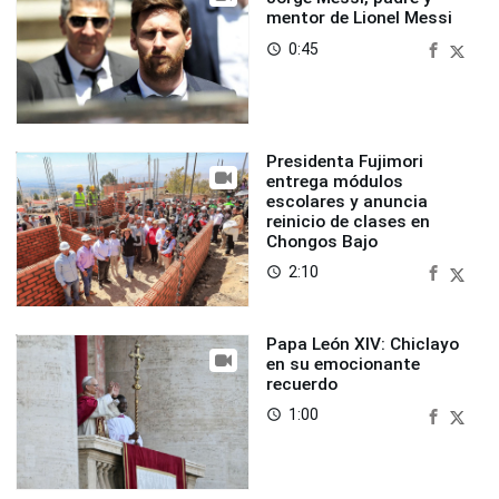
mentor de Lionel Messi
0:45
access_time
Presidenta Fujimori
entrega módulos
escolares y anuncia
reinicio de clases en
Chongos Bajo
2:10
access_time
Papa León XIV: Chiclayo
en su emocionante
recuerdo
1:00
access_time