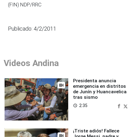
(FIN) NDP/RRC
Publicado: 4/2/2011
Videos Andina
Presidenta anuncia
emergencia en distritos
de Junín y Huancavelica
tras sismo
2:35
access_time
¡Triste adiós! Fallece
Jorge Messi, padre y