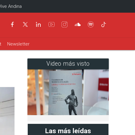
Vive Andina
t
Newsletter
Video más visto
Las más leídas