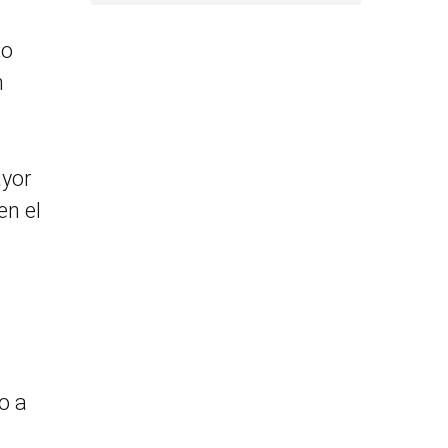
mo
n
ayor
en el
o a