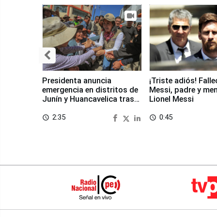
Presidenta anuncia
¡Triste adiós! Fall
emergencia en distritos de
Messi, padre y me
Junín y Huancavelica tras
Lionel Messi
sismo
2:35
0:45
access_time
access_time