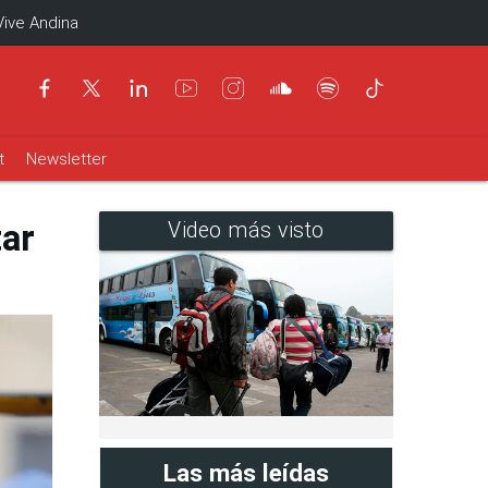
Vive Andina
t
Newsletter
tar
Video más visto
Las más leídas