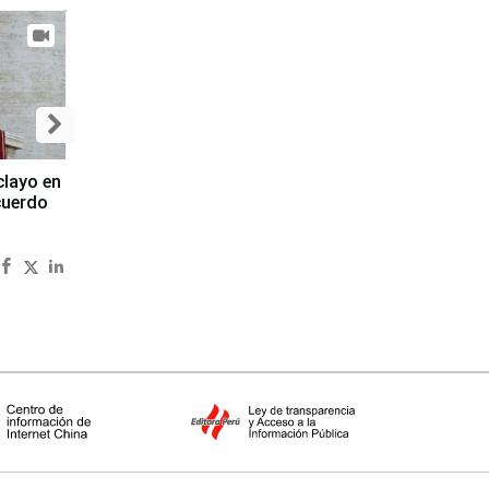
clayo en
cuerdo