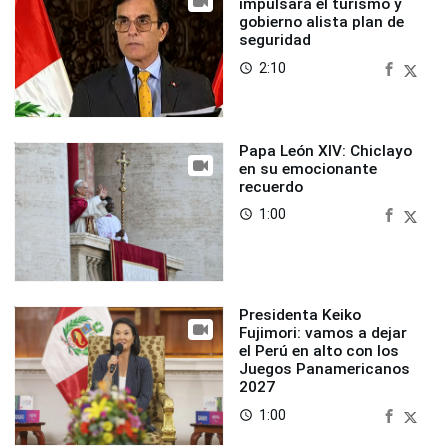
impulsará el turismo y
gobierno alista plan de
seguridad
2:10
access_time
Papa León XIV: Chiclayo
en su emocionante
recuerdo
1:00
access_time
Presidenta Keiko
Fujimori: vamos a dejar
el Perú en alto con los
Juegos Panamericanos
2027
1:00
access_time