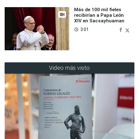
Más de 100 mil fieles
recibirían a Papa León
XIV en Sacsayhuaman
3:01
access_time
Video más visto