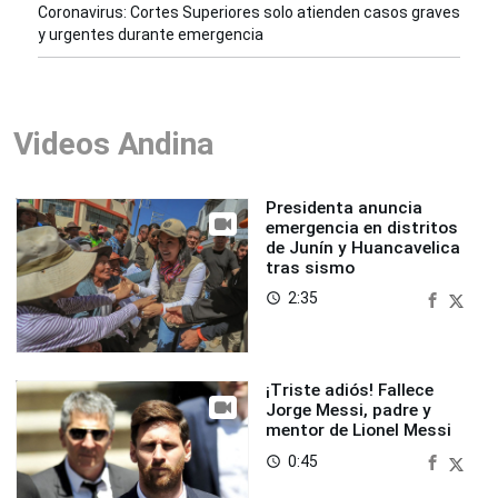
Coronavirus: Cortes Superiores solo atienden casos graves
y urgentes durante emergencia
Videos Andina
Presidenta anuncia
emergencia en distritos
de Junín y Huancavelica
tras sismo
2:35
access_time
¡Triste adiós! Fallece
Jorge Messi, padre y
mentor de Lionel Messi
0:45
access_time