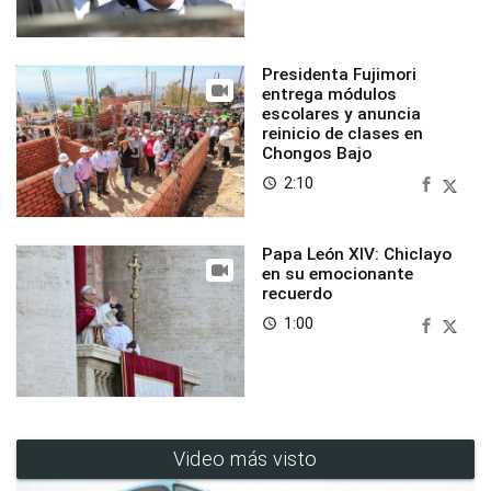
Presidenta Fujimori
entrega módulos
escolares y anuncia
reinicio de clases en
Chongos Bajo
2:10
access_time
Papa León XIV: Chiclayo
en su emocionante
recuerdo
1:00
access_time
Video más visto