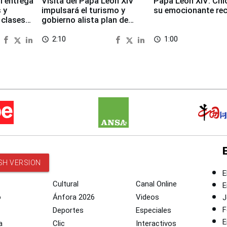
i entrega
Visita del Papa León XIV
Papa León XIV: Chi
 y
impulsará el turismo y
su emocionante re
 clases
gobierno alista plan de
seguridad
2:10
1:00
access_time
access_time
SH VERSION
E
Cultural
Canal Online
E
o
Ánfora 2026
Videos
J
F
Deportes
Especiales
E
a
Clic
Interactivos