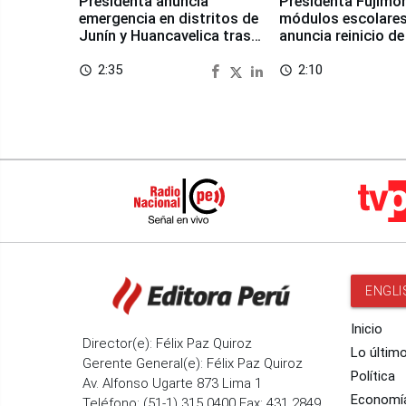
Presidenta anuncia
Presidenta Fujimor
emergencia en distritos de
módulos escolares
Junín y Huancavelica tras
anuncia reinicio de
sismo
en Chongos Bajo
2:35
2:10
access_time
access_time
ENGLI
Inicio
Director(e): Félix Paz Quiroz
Lo últim
Gerente General(e): Félix Paz Quiroz
Política
Av. Alfonso Ugarte 873 Lima 1
Economí
Teléfono: (51-1) 315 0400 Fax: 431 2849