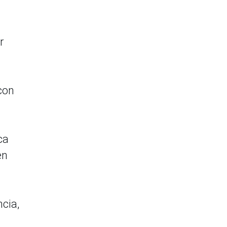
r
 con
ca
en
cia,