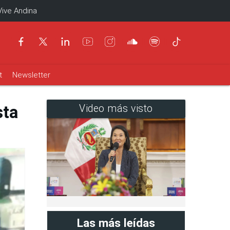
Vive Andina
t
Newsletter
sta
Video más visto
Las más leídas