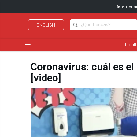
Bicentenar
ENGLISH
menu
Lo úl
Coronavirus: cuál es el
[video]