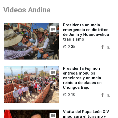
Videos Andina
Presidenta anuncia
emergencia en distritos
de Junín y Huancavelica
tras sismo
2:35
access_time
Presidenta Fujimori
entrega módulos
escolares y anuncia
reinicio de clases en
Chongos Bajo
2:10
access_time
Visita del Papa León XIV
impulsará el turismo y