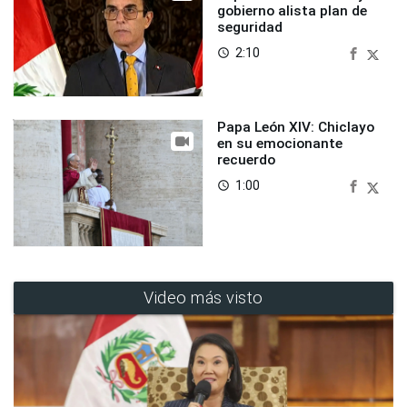
gobierno alista plan de
seguridad
2:10
access_time
Papa León XIV: Chiclayo
en su emocionante
recuerdo
1:00
access_time
Video más visto