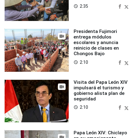
2:35
access_time
Presidenta Fujimori
entrega módulos
escolares y anuncia
reinicio de clases en
Chongos Bajo
2:10
access_time
Visita del Papa León XIV
impulsará el turismo y
gobierno alista plan de
seguridad
2:10
access_time
Papa León XIV: Chiclayo