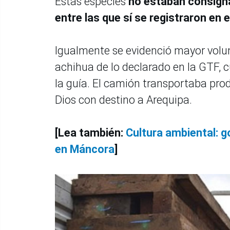
Estas especies
no estaban consign
entre las que sí se registraron e
Igualmente se evidenció mayor volum
achihua de lo declarado en la GTF, 
la guía. El camión transportaba pr
Dios con destino a Arequipa.
[Lea también:
Cultura ambiental: g
en Máncora
]