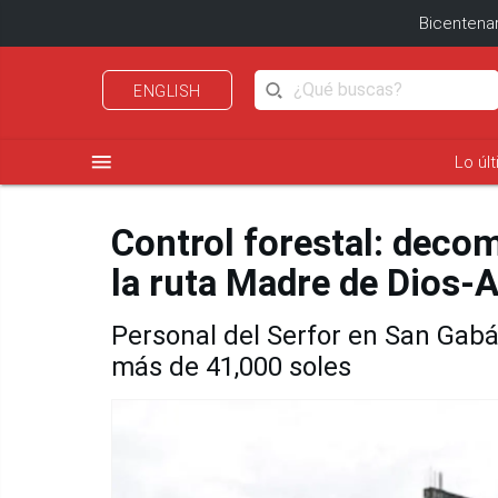
Bicentenar
ENGLISH
menu
Lo úl
Control forestal: decom
la ruta Madre de Dios-
Personal del Serfor en San Gab
más de 41,000 soles