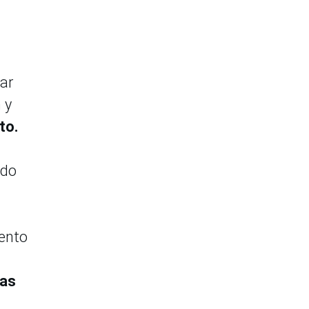
tar
 y
to.
ado
mento
tas