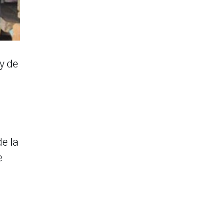
y de
de la
e