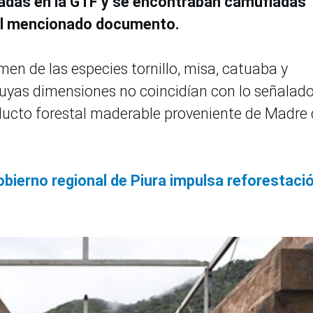
adas en la GTF y se encontraban camufladas
n el mencionado documento.
en de las especies tornillo, misa, catuaba y
cuyas dimensiones no coincidían con lo señalad
oducto forestal maderable proveniente de Madre
obierno regional de Piura impulsa reforestaci