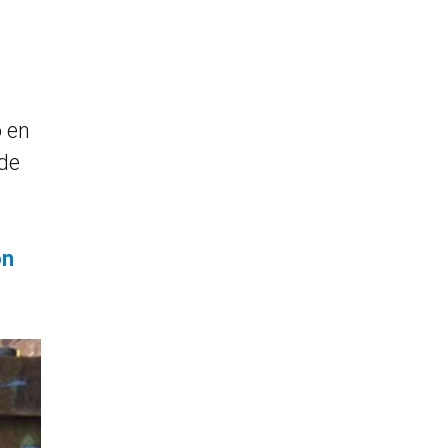
o en
 de
ón