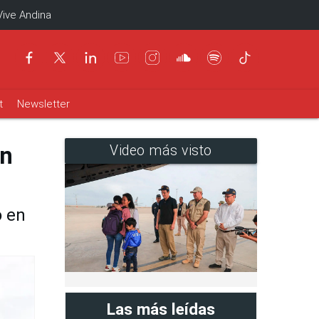
Vive Andina
t
Newsletter
en
Video más visto
o en
Las más leídas