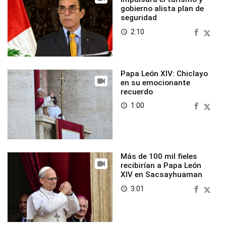
gobierno alista plan de
seguridad
2:10
access_time
Papa León XIV: Chiclayo
en su emocionante
recuerdo
1:00
access_time
Más de 100 mil fieles
recibirían a Papa León
XIV en Sacsayhuaman
3:01
access_time