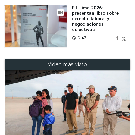
FIL Lima 2026:
presentan libro sobre
derecho laboral y
negociaciones
colectivas
2:42
access_time
Video más visto