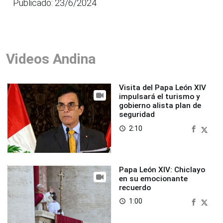
Publicado: 23/6/2024
Videos Andina
Visita del Papa León XIV
impulsará el turismo y
gobierno alista plan de
seguridad
2:10
access_time
Papa León XIV: Chiclayo
en su emocionante
recuerdo
1:00
access_time