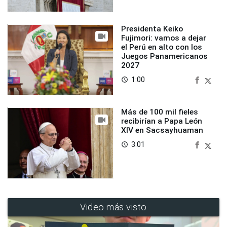
Presidenta Keiko
Fujimori: vamos a dejar
el Perú en alto con los
Juegos Panamericanos
2027
1:00
access_time
Más de 100 mil fieles
recibirían a Papa León
XIV en Sacsayhuaman
3:01
access_time
Video más visto