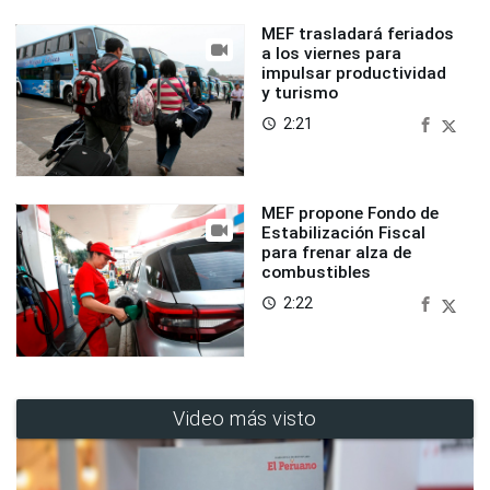
MEF trasladará feriados
a los viernes para
impulsar productividad
y turismo
2:21
access_time
MEF propone Fondo de
Estabilización Fiscal
para frenar alza de
combustibles
2:22
access_time
Video más visto