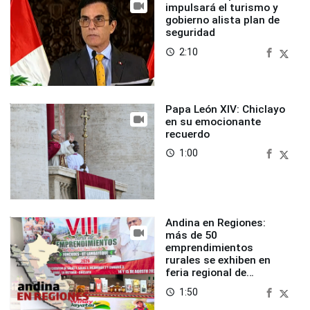
impulsará el turismo y
gobierno alista plan de
seguridad
2:10
access_time
Papa León XIV: Chiclayo
en su emocionante
recuerdo
1:00
access_time
Andina en Regiones:
más de 50
emprendimientos
rurales se exhiben en
feria regional de
Foncodes
1:50
access_time