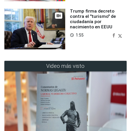
Trump firma decreto
contra el "turismo" de
ciudadanía por
nacimiento en EEUU
1:55
access_time
Video más visto