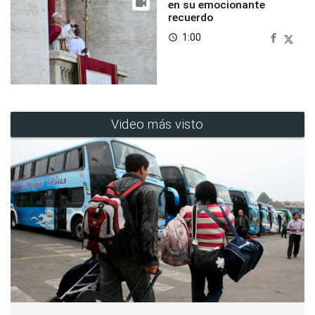
en su emocionante
recuerdo
1:00
access_time
Video más visto