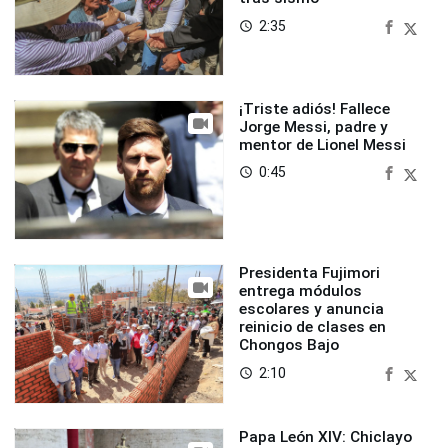
2:35
access_time
¡Triste adiós! Fallece
Jorge Messi, padre y
mentor de Lionel Messi
0:45
access_time
Presidenta Fujimori
entrega módulos
escolares y anuncia
reinicio de clases en
Chongos Bajo
2:10
access_time
Papa León XIV: Chiclayo